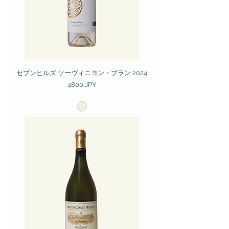
セブンヒルズ ソーヴィニヨン・ブラン 2024
Prezzo
4800 JPY