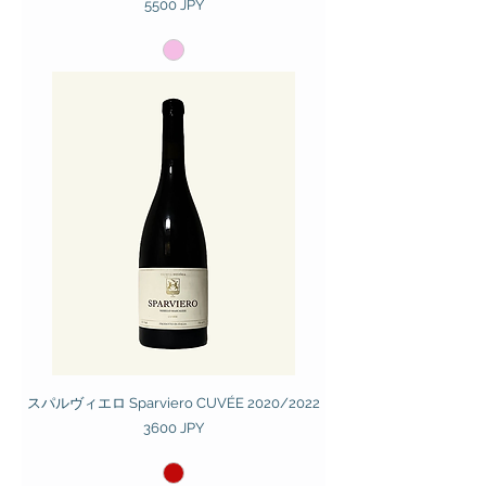
Prezzo
5500 JPY
スパルヴィエロ Sparviero CUVÉE 2020/2022
Prezzo
3600 JPY