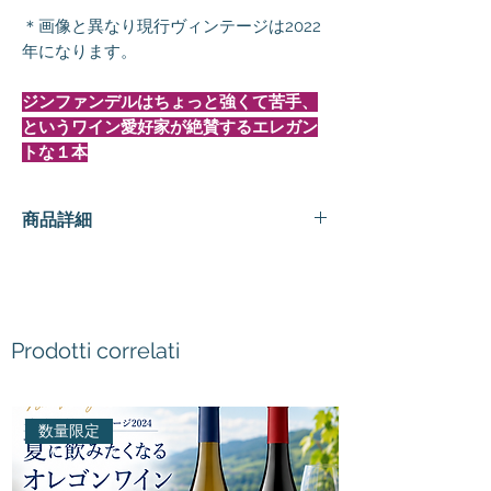
＊画像と異なり現行ヴィンテージは2022
年になります。
ジンファンデルはちょっと強くて苦手、
というワイン愛好家が絶賛するエレガン
トな１本
商品詳細
種
赤ワイン
類
造
ドッフォ ワイナリー
Prodotti correlati
り
手
数量限定
名
Doffo Zinfandel
称