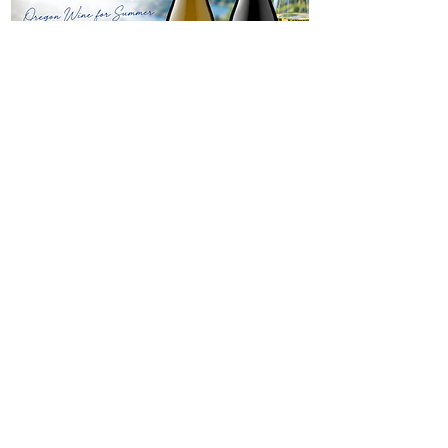
産
アメリカ合衆国カリフォルニア州
地
テメキュラ・ヴァレー
呼
Temecula Valley AVA
称
年
2022
度
品
ジンファンデル
種
【待望の再入荷】オレゴン州ウィラメッ
ウィラメット・ヴァ
度
15.5%
トヴァレー２本セット
ノワール 2023
数
Prezzo
Prezzo
9000 JPY
8800 JPY
容
750ml
量
特
深みのあるルビーレッドの色調が
徴
特徴のジンファンデル種。熟した
ブラックベリーやジューシーなイ