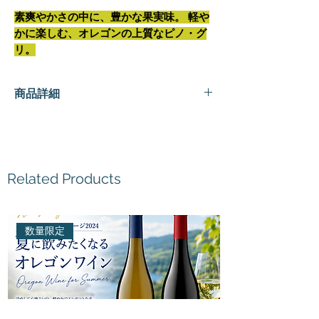
素爽やかさの中に、豊かな果実味。 軽や
かに楽しむ、オレゴンの上質なピノ・グ
リ。
商品詳細
種
白ワイン
類
造
ウィラメット ヴァレー ヴィンヤー
Related Products
り
ズ
手
数量限定
名
Willamette Valley Estate Pinot
称
Gris
産
アメリカ合衆国オレゴン州
地
ウィラメット・ヴァレー