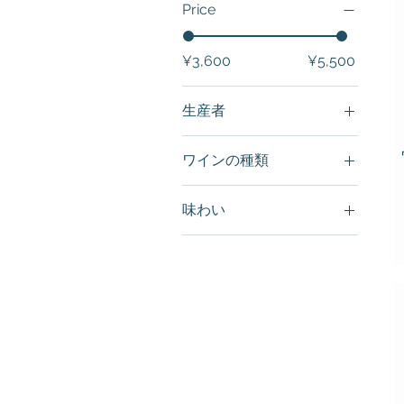
Price
¥3,600
¥5,500
生産者
Destro Vini
ワインの種類
La Masserie
Rose
Seven Hills Winery
味わい
Ubertas
軽め
Willamette Valley
ドライ
Vineyards
フルーティー