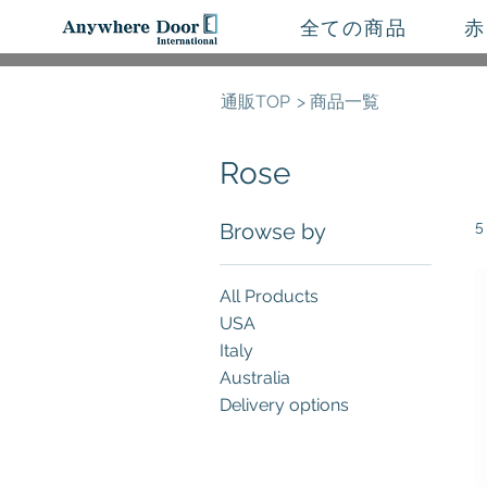
全ての商品
赤
通販TOP
> 商品一覧
Rose
5
Browse by
All Products
USA
Italy
Australia
Delivery options