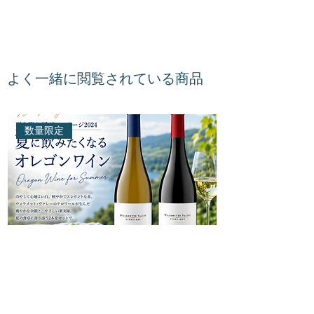
【商品内容】
ギフトボックス
【注意事項】
よく一緒に閲覧されている商品
こちらは、商品を梱包するギフトボッ
クスサービスです。通常のワイン配送
の場合は段ボール梱包にて発送いたし
数量限定
ます。
必ずギフトボックスと一緒にカートに
入れ、注文を確定してください。
ラッピングサービスをご希望の場合は
こちら
からご購入をお願いいたしま
す。
商品の移行に伴い、お届けする商品箱
が掲載の画像から変更になる場合がご
ざいます。
箱、包装用紙については弊社で用意し
たものでラッピングいたします。お客
様のご指定は承れません。