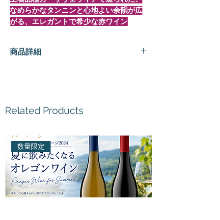
なめらかなタンニンと心地よい余韻が広
がる、エレガントで希少な赤ワイン
商品詳細
種
赤ワイン
類
造
ラ・マッセリ
Related Products
り
手
数量限定
名
Oblivium
称
産
イタリアカンパーニア州
地
ベローナ
呼
IGP Terre del Volturno
称