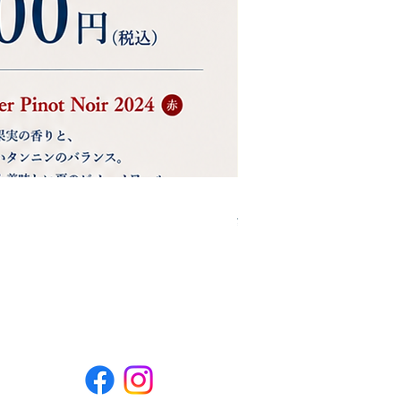
ウィラメット・ヴァレー ホ
Price
¥8,800