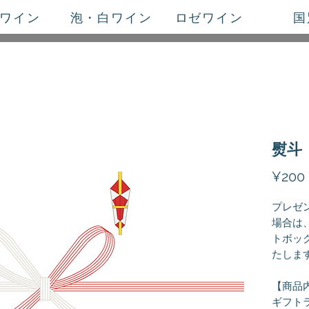
ワイン
泡・白ワイン
ロゼワイン
国
熨斗
¥200
プレゼ
場合は
トボッ
たしま
【商品
ギフト