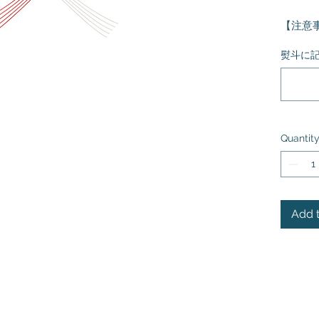
【注意
こち
熨斗に
です
必ず
入れ
商品
が掲
Quantit
ざい
箱、
たも
Add t