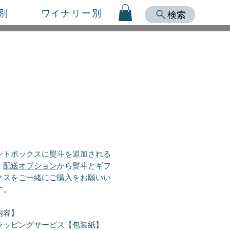
別
ワイナリー別
検索
Price
ントボックスに熨斗を追加される
、
配送オプション
から熨斗とギフ
クスをご一緒にご購入をお願いい
す。
内容】
ラッピングサービス【包装紙】