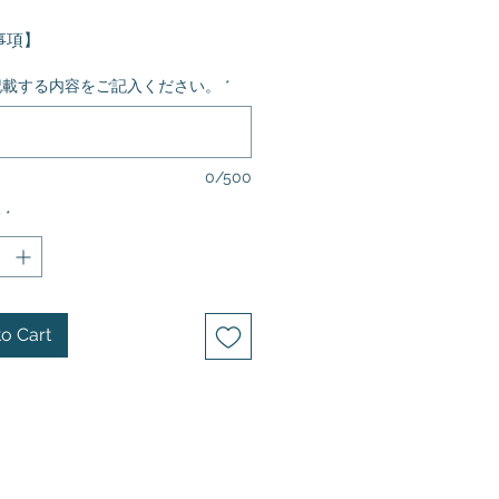
事項】
らは、熨斗のオプションサービス
記載する内容をご記入ください。
*
。
ギフトボックス
と一緒にカートに
、ご注文を確定してください。
の移行に伴い、お届けする商品箱
0/500
載の画像から変更になる場合がご
y
*
ます。
包装用紙については弊社で用意し
のでラッピングいたします。
o Cart