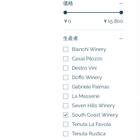
価格
￥0
￥15,800
生産者
Bianchi Winery
Casal Pilozzo
Destro Vini
Doffo Winery
Gabriele Palmas
La Masserie
Seven Hills Winery
South Coast Winery
Tenuta La Favola
Tenuta Rustìca