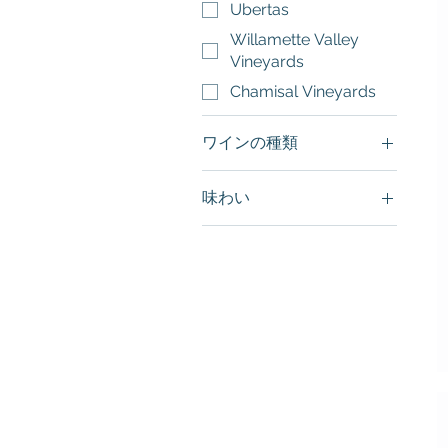
Ubertas
Willamette Valley
Vineyards
Chamisal Vineyards
ワインの種類
スパークリングワイン
味わい
白ワイン
重め
赤ワイン
軽め
ロゼワイン
ドライ
フルーティー