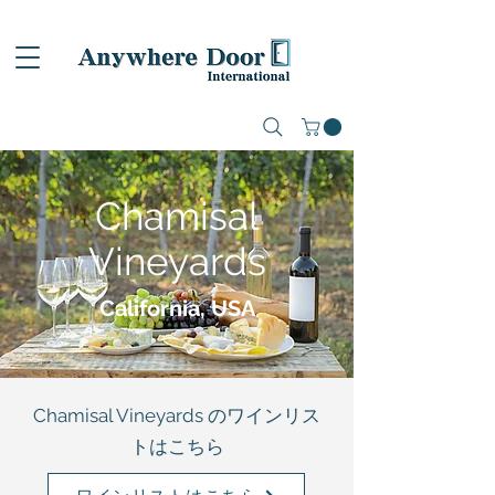
Chamisal
Vineyards
California, USA
Chamisal Vineyards のワインリス
トはこちら