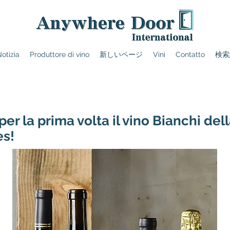
otizia
Produttore di vino
新しいページ
Vini
Contatto
検索
per la prima volta il vino Bianchi de
es!