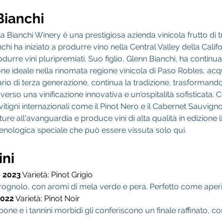
 Bianchi
 la Bianchi Winery è una prestigiosa azienda vinicola frutto di t
hi ha iniziato a produrre vino nella Central Valley della Califo
durre vini pluripremiati. Suo figlio, Glenn Bianchi, ha contin
one ideale nella rinomata regione vinicola di Paso Robles, acqu
rio di terza generazione, continua la tradizione, trasformando
verso una vinificazione innovativa e un'ospitalità sofisticata.
vitigni internazionali come il Pinot Nero e il Cabernet Sauvigno
ture all'avanguardia e produce vini di alta qualità in edizione li
enologica speciale che può essere vissuta solo qui.
ni
o 2023
Varietà: Pinot Grigio
nolo, con aromi di mela verde e pera. Perfetto come aperiti
2022
Varietà: Pinot Noir
mpone e i tannini morbidi gli conferiscono un finale raffinato,