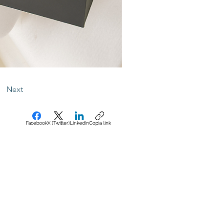
Next
Facebook
X (Twitter)
LinkedIn
Copia link