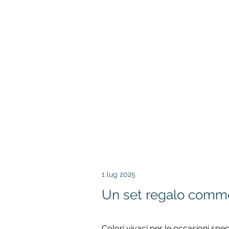
1 lug 2025
Un set regalo commov
Colori vivaci per le occasioni speci