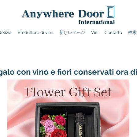
otizia
Produttore di vino
新しいページ
Vini
Contatto
検索
alo con vino e fiori conservati ora d