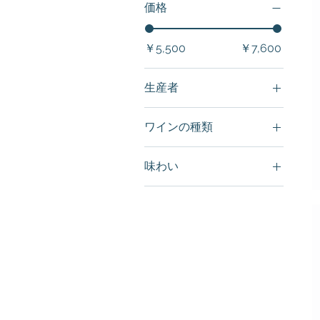
価格
￥5,500
￥7,600
生産者
Destro Vini
ワインの種類
スパークリングワイン
味わい
白ワイン
ドライ
ロゼワイン