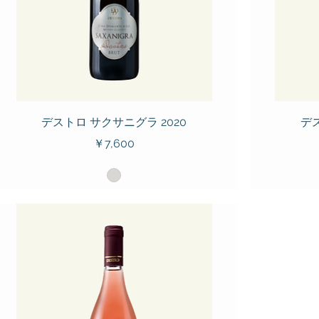
デストロ サクサニグラ 2020
デス
価格
￥7,600